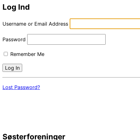
Log Ind
sidebar
&
navigation
Username or Email Address
Password
Remember Me
Lost Password?
Søsterforeninger