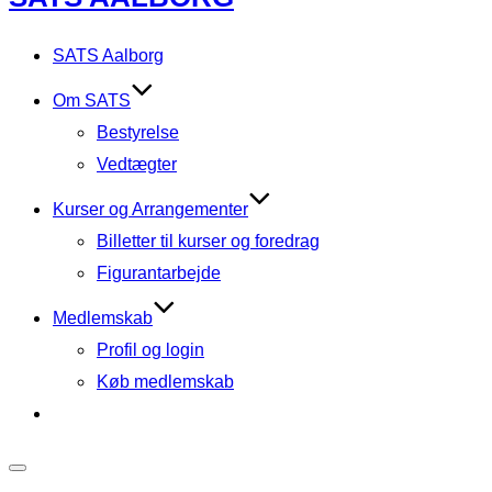
to
content
SATS Aalborg
Om SATS
Bestyrelse
Vedtægter
Kurser og Arrangementer
Billetter til kurser og foredrag
Figurantarbejde
Medlemskab
Profil og login
Køb medlemskab
Toggle