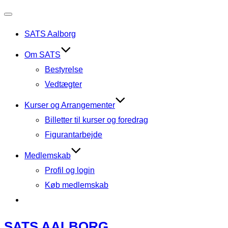
Toggle
SATS Aalborg
navigation
Om SATS
Bestyrelse
Vedtægter
Kurser og Arrangementer
Billetter til kurser og foredrag
Figurantarbejde
Medlemskab
Profil og login
Køb medlemskab
Skip
SATS AALBORG